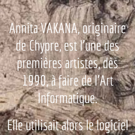
Annita VAKANA, originaire
de Chypre, est l'une des
premières artistes, dès
1990, à faire
de l'Art
Informatique.
Elle utilisait alors le logiciel