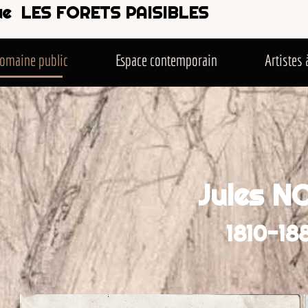
S PAISIBLES
Espace contemporain
Artistes à l'honneur
Évè
Jules NOEL
1810-1881