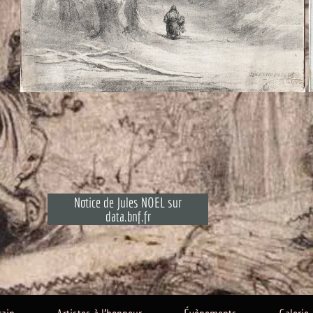
Jules NOEL sur
Notice sur la p
a.bnf.fr
Pierre PETIT s