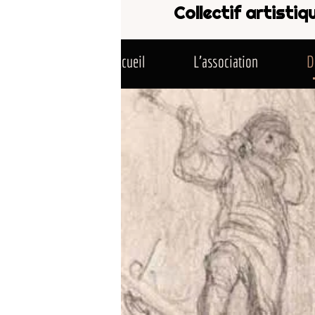
Collectif artistique LES FORET
cueil
L'association
Domaine public