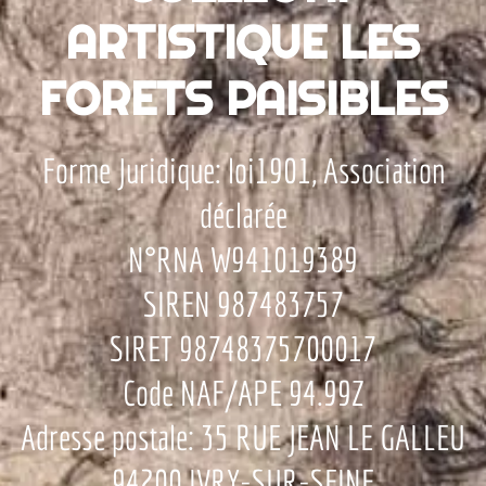
ARTISTIQUE LES
FORETS PAISIBLES
Forme Juridique: loi1901, Association
déclarée
N°RNA W941019389
SIREN 987483757
SIRET 98748375700017
Code NAF/APE 94.99Z
Adresse postale: 35 RUE JEAN LE GALLEU
94200 IVRY-SUR-SEINE